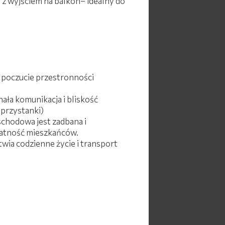
z wyjściem na balkon– idealny do
ą poczucie przestronności
ała komunikacja i bliskość
 przystanki)
chodowa jest zadbana i
watność mieszkańców.
wia codzienne życie i transport