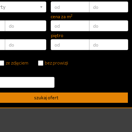
rty
2
cena za m
piętro
ze zdjęciem
bez prowizji
szukaj ofert