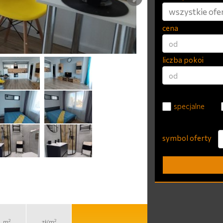
wszystkie ofe
cena
liczba pokoi
specjalne
symbol oferty
2
2
m
zł/m