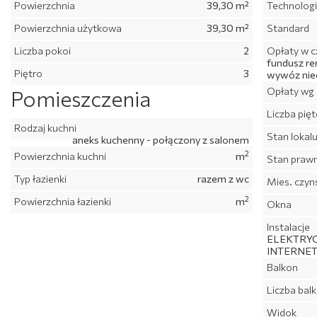
Powierzchnia
39,30 m²
Technolog
Powierzchnia użytkowa
39,30 m²
Standard
Liczba pokoi
2
Opłaty w c
fundusz re
Piętro
3
wywóz nie
Opłaty wg 
Pomieszczenia
Liczba pię
Rodzaj kuchni
Stan lokal
aneks kuchenny - połączony z salonem
2
Powierzchnia kuchni
m
Stan praw
Typ łazienki
razem z wc
Mies. czyn
2
Powierzchnia łazienki
m
Okna
Instalacje
ELEKTRYC
INTERNE
Balkon
Liczba ba
Widok