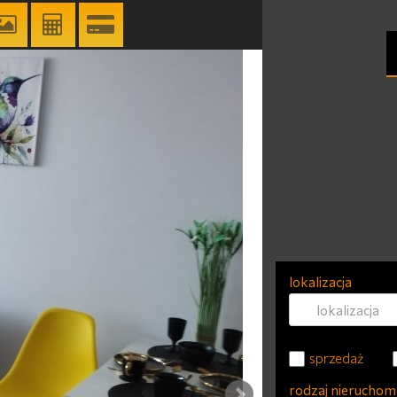
lokalizacja
sprzedaż
rodzaj nieruchom