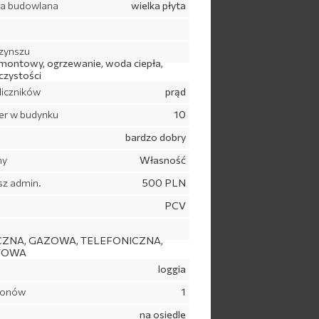
ia budowlana
wielka płyta
zynszu
montowy, ogrzewanie, woda ciepła,
czystości
liczników
prąd
ter w budynku
10
u
bardzo dobry
ny
Własność
sz admin.
500 PLN
PCV
ZNA, GAZOWA, TELEFONICZNA,
TOWA
loggia
lkonów
1
na osiedle