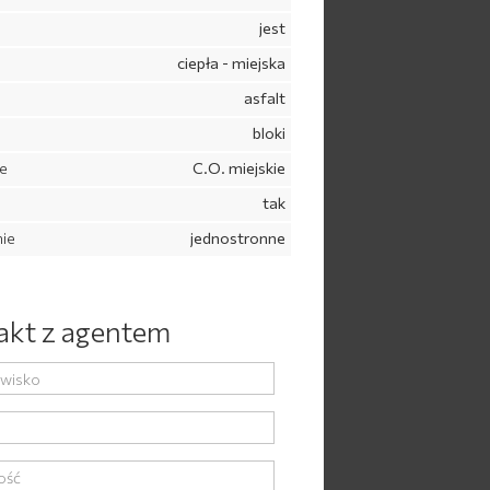
jest
ciepła - miejska
asfalt
bloki
e
C.O. miejskie
tak
ie
jednostronne
akt z agentem