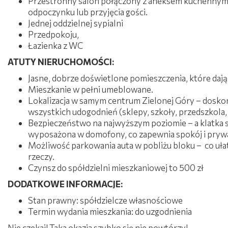
Przestronny salon połączony z aneksem kuchennym 
odpoczynku lub przyjęcia gości.
Jednej oddzielnej sypialni
Przedpokoju,
Łazienka z WC
ATUTY NIERUCHOMOŚCI:
Jasne, dobrze doświetlone pomieszczenia, które daj
Mieszkanie w pełni umeblowane.
Lokalizacja w samym centrum Zielonej Góry – doskon
wszystkich udogodnień (sklepy, szkoły, przedszkola,
Bezpieczeństwo na najwyższym poziomie – a klatka s
wyposażona w domofony, co zapewnia spokój i pry
Możliwość parkowania auta w pobliżu bloku – co ułat
rzeczy.
Czynsz do spółdzielni mieszkaniowej to 500 zł
DODATKOWE INFORMACJE:
Stan prawny: spółdzielcze własnościowe
Termin wydania mieszkania: do uzgodnienia
Nie czekaj! Taka okazja szybko się nie powtórzy!