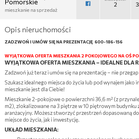
Pomorskie
2
3
mieszkanie na sprzedaż
Opis nieruchomości
ZADZWOŃ I UMÓW SIĘ NA PREZENTACJĘ 600-186-156
WYJĄTKOWA OFERTA MIESZKANIA 2 POKOJOWEGO NA OŚ P
WYJĄTKOWA OFERTA MIESZKANIA – IDEALNE DLA R
Zadzwoń już teraz i umów się na prezentację – nie przegap t
Szukasz idealnego miejsca do życia lub pod wynajem jako
mieszkanie jest dla Ciebie!
Mieszkanie 2-pokojowe o powierzchni 36,6 m² (z przynale
m2), zlokalizowane na 3 piętrze w 10 piętrowym budynku 
aranżacyjny. Możesz stworzyć przestrzeń dopasowaną do
miejsce do życia, jak i inwestycję.
UKŁAD MIESZKANIA: