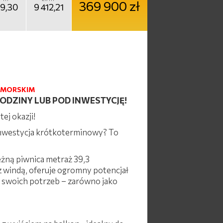
369 900 zł
9,30
9 412,21
OMORSKIM
ODZINY LUB POD INWESTYCJĘ!
ej okazji!
 inwestycja krótkoterminowy? To
żną piwnica metraż 39,3
z windą, oferuje ogromny potencjał
 swoich potrzeb – zarówno jako