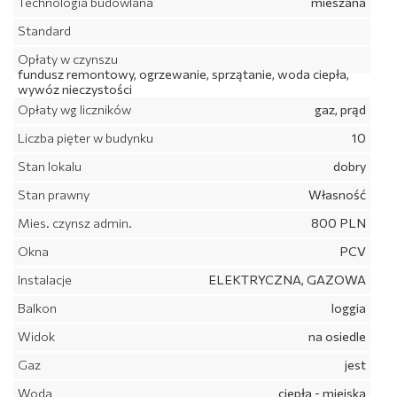
Technologia budowlana
mieszana
Standard
Opłaty w czynszu
fundusz remontowy, ogrzewanie, sprzątanie, woda ciepła,
wywóz nieczystości
Opłaty wg liczników
gaz, prąd
Liczba pięter w budynku
10
Stan lokalu
dobry
Stan prawny
Własność
Mies. czynsz admin.
800 PLN
Okna
PCV
Instalacje
ELEKTRYCZNA, GAZOWA
Balkon
loggia
Widok
na osiedle
Gaz
jest
Woda
ciepła - miejska