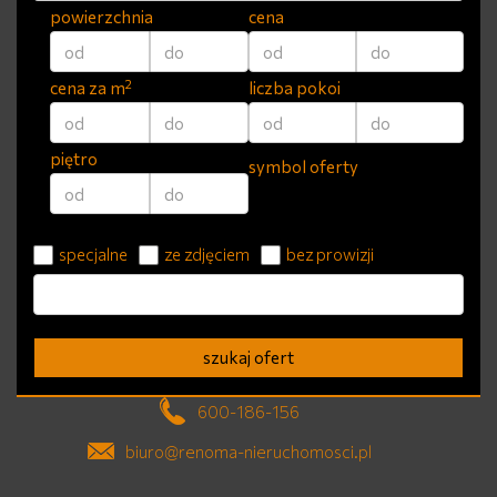
powierzchnia
cena
2
cena za m
liczba pokoi
piętro
symbol oferty
specjalne
ze zdjęciem
bez prowizji
szukaj ofert
600-186-156
biuro@renoma-nieruchomosci.pl