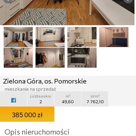
Zielona Góra, os. Pomorskie
mieszkanie na sprzedaż
2
2
Liczba pokoi
m
zł/m
2
49,60
7 762,10
385 000 zł
Opis nieruchomości