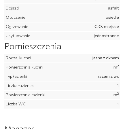
Dojazd
asfalt
Otoczenie
osiedle
Ogrzewanie
C.O. miejskie
Usytuowanie
jednostronne
Pomieszczenia
Rodzaj kuchni
jasna z oknem
2
Powierzchnia kuchni
m
Typ łazienki
razem z wc
Liczba łazienek
1
2
Powierzchnia łazienki
m
Liczba WC
1
Manager