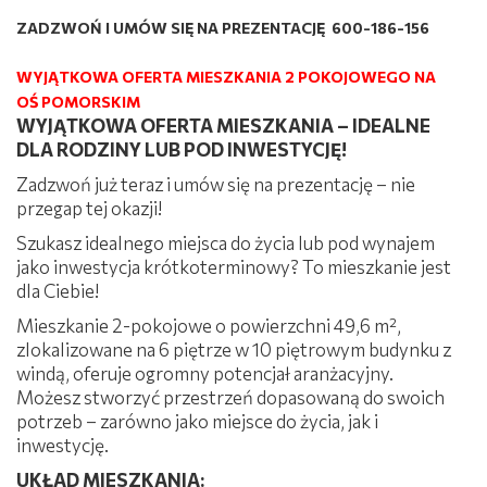
ZADZWOŃ I UMÓW SIĘ NA PREZENTACJĘ 600-186-156
WYJĄTKOWA OFERTA MIESZKANIA 2 POKOJOWEGO NA
OŚ POMORSKIM
WYJĄTKOWA OFERTA MIESZKANIA – IDEALNE
DLA RODZINY LUB POD INWESTYCJĘ!
Zadzwoń już teraz i umów się na prezentację – nie
przegap tej okazji!
Szukasz idealnego miejsca do życia lub pod wynajem
jako inwestycja krótkoterminowy? To mieszkanie jest
dla Ciebie!
Mieszkanie 2-pokojowe o powierzchni 49,6 m²,
zlokalizowane na 6 piętrze w 10 piętrowym budynku z
windą, oferuje ogromny potencjał aranżacyjny.
Możesz stworzyć przestrzeń dopasowaną do swoich
potrzeb – zarówno jako miejsce do życia, jak i
inwestycję.
UKŁAD MIESZKANIA: